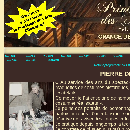
Voir 2023
Voir 2022
Voir 2021
Voir 2020
Voir 2019
voir 2018
Voir 2017
Retour2026
Voir 2024
Voir 2025
Retour programme du Pri
PIERRE 
« Au service des arts du spectacle
maquettes de costumes historiques, a
les détails.
Ce métier, je l’ai enseigné de nomb
costumier réalisateur ».
Je peins des portraits de personna
parfois imbibés d’orientalisme, sou
m’arrive de raviver des images enfou
Je pratique depuis longtemps la tech
Je constate de plus en plus qu’un me