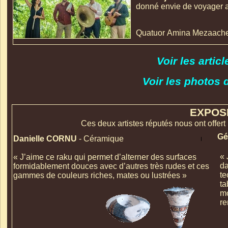
donné envie de voyager av
Quatuor
Amina Mezaache
Voir les artic
Voir les photos 
EXPOS
Ces deux artistes réputés nous ont offert
Gé
Danielle CORNU
-
Céramique
« 
« J’aime ce raku qui permet d’alterner des surfaces
da
formidablement douces avec d’autres très rudes et ces
te
gammes de couleurs riches, mates ou lustrées »
ta
mo
re