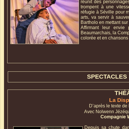
réunit des personnages
trompent à une vitesse
réfugie à Séville pour 
arts, va servir à sauv
Bartholo en mettant sur
Affirmant leur envie
Beaumarchais, la Compa
colorée et en chansons 
SPECTACLES
THÉ
La Disp
D’après le texte de
Avec Nolwenn Jézéque
Compagnie W
Depuis sa chute dans