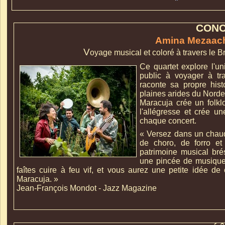
CON
Amina Mezaach
V
oyage musical et coloré à travers le Brés
Ce quartet explore l'un
public à voyager à tr
raconte sa propre hist
plaines arides du Nordes
Maracuja crée un folklo
l'allégresse et crée u
chaque concert.
« Versez dans un chaud
de choro, de forro et 
patrimoine musical brés
une pincée de musique r
faîtes cuire à feu vif, et vous aurez une petite idée d
Maracuja. »
Jean-
François Mondot -
Jazz Magazine