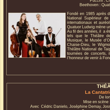
Puccini : C
Beethoven : Quat
Fondé en 1985 après de
National Supérieur d
internationaux et aur
Quatuor Ludwig mène une
Au fil des années, il a é
tels que le Théâtre 
Musique, le Musée d’Ors
Chaise-
Dieu, le Wigmo
Théâtre National de Tai
tournées de concerts, 
l’honneur de venir à Fond
THÉ
La Cantatr
De Io
Mise en scène 
Avec Cédric Danielo, Joséphine Demay,
Joss