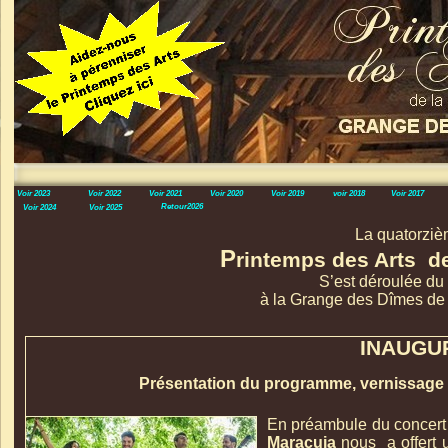
Voir 2023
Voir 2022
Voir 2021
Voir 2020
Voir 2019
voir 2018
Voir 2017
Retour2026
Voir 2024
Voir 2025
La quatorziè
P
rintemps des Arts d
S’est déroulée du
à la Grange des Dîmes de 
INAUGU
Présentation du programme, vernissage de
En préambule du concert 
Maracuja
nous a offert 