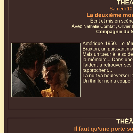
THÉ
Samedi 10 
La deuxième mort
Écrit et mis en scèn
Avec
Nathalie Comtat , Olivier
Compagnie du 
Amérique 1950. Le tém
Durée du spectacle:1h
Braxton, un puissant ma
Mais un tueur à la solde
la mémoire... Dans une 
l'aident à retrouver se
rapprochent…
La nuit va bouleverser l
Un thriller noir à coupe
THÉ
Il faut qu’une porte s