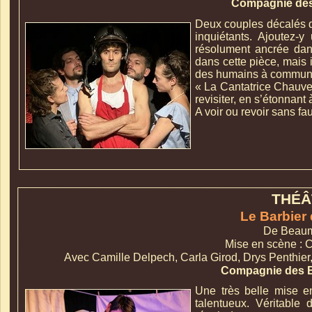
Compagnie des
Durée du spectacle:1h
Deux couples décalés d
inquiétants. Ajoutez-
y 
Vendredi 10 
résolument ancrée dans
dans cette pièce, mais i
des humains à communi
« La Cantatrice Chauve 
revisiter, en s’étonnant
A voir ou revoir sans fau
THÉÂ
Le Barbier 
De
Beaum
Mise en scène : 
Avec Camille Delpech, Carla Girod, Drys Penthier,
Durée du spectacle:1h
Compagnie des 
Une très belle mise 
talentueux. Véritable 