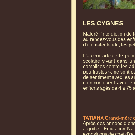
LES CYGNES
Malgré l'interdiction de 
au rendez-
vous des enfa
d'un malentendu, les peti
L'auteur adopte le poin
scolaire vivant dans u
complices contre les adu
peu frustes », ne sont p
de sentiment avec les an
communiquent avec eux
enfants âgés de 4 à 75 
TATIANA Grand-
mère 
Après des années d’ensei
a quitté l’Éducation Na
expositions de chef d'œu