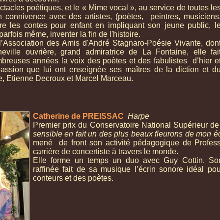
tacles poétiques, et le « Mime vocal », au service de toutes le
 connivence avec des artistes, (poètes, peintres, musiciens
vivre les contes pour enfant en impliquant son jeune public, l
 parfois même, inventer la fin de l'histoire.
l’Association des Amis d'André Stagnaro-
Poésie Vivante, don
eville ouvrière, grand admiratrice de La Fontaine, elle fai
reuses années la voix des poètes et des fabulistes d’hier e
passion que lui ont enseignée ses maîtres de la diction et d
e, Etienne Decroux et Marcel Marceau.
Catherine de PREISSAC
Harpe
Premier prix du Conservatoire National Supérieur de
sensible en fait un des plus beaux fleurons de mon é
mené de front son activité pédagogique de Profess
carrière de concertiste à travers le monde.
Elle forme un temps un duo avec Guy Cottin. Son 
raffinée fait de sa musique l’écrin sonore idéal p
conteurs et des poètes.