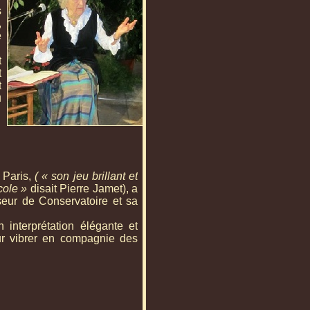
s
,
e
t
t
t
u
 Paris,
( « son jeu brillant et
cole »
disait Pierre Jamet), a
eur de Conservatoire et sa
interprétation élégante et
our vibrer en compagnie des