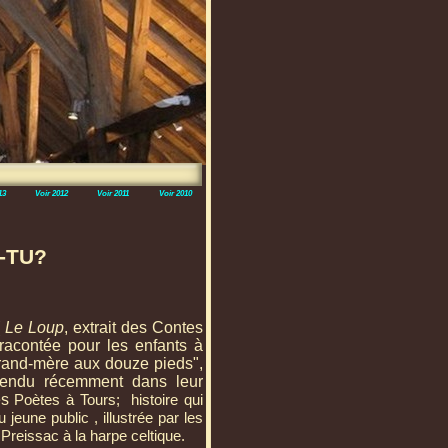
13
Voir 2012
Voir 2011
Voir 2010
-
TU?
(
Le Loup
, extrait des Contes
 racontée pour les enfants à
rand-
mère aux douze pieds",
endu récemment dans leur
es
Poètes à Tours; histoire qui
 jeune public , illustrée par les
Preissac à la harpe celtique.