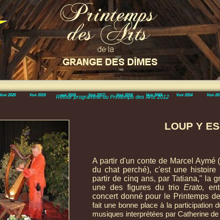
Voir 2020
Voir 2019
voir 2018
Voir 2017
Voir 2016
Voir 2015
Voir 2014
Voir 20
Retour programme du Printemps des Arts 2012
LOUP Y ES
A partir d'un conte de Marcel Aymé 
du chat perché), c'est une histoire
partir de cinq ans, par Tatiana," la g
une des figures du trio
Erato,
ent
concert donné pour le Printemps d
fait une bonne place à la participation du
musiques interprétées par Catherine de 