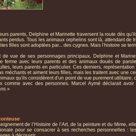
leurs parents, Delphine et Marinette traversent la route dès qu'il
nts perdus. Tous les animaux orphelins sont là, attendant de tr
tes filles sont adoptées par... des cygnes. Mais l'histoire se ter
t de vue de ses personnages principaux, Delphine et Marinett
ne ferme avec leurs parents et des animaux doués de parole
ltes, leurs parents en particulier. Ces derniers, représentatio
as méchants et aiment leurs filles, mais les traitent avec une ce
imaux qu'ils considèrent d'un point de vue purement utilitaire, c
 comme avec des personnes. Marcel Aymé déclarait avoir é
ans »
conteuse
gnement de l’Histoire de l’Art, de la peinture et du Mime, ell
tionale pour se consacrer à ses recherches personnelles : le
vres à découvrir,