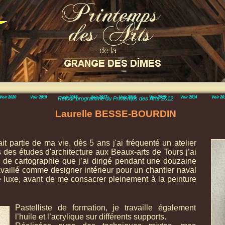
Voir 2020
Voir 2019
voir 2018
Voir 2017
Voir 2016
Voir 2015
Voir 2014
Voir 20
Retour programme du Printemps des Arts 2012
Laurelle BESSE-
BOURDIN
it partie de ma vie, dès 5 ans j'ai fréquenté un atelier
ès des études d'architecture aux Beaux-
arts de Tours j’ai
 de cartographie que j’ai dirigé pendant une douzaine
ravaillé comme designer intérieur pour un chantier naval
 luxe, avant de me consacrer pleinement à la peinture
Pastelliste de formation, je travaille également
l’huile et l’acrylique sur différents supports.