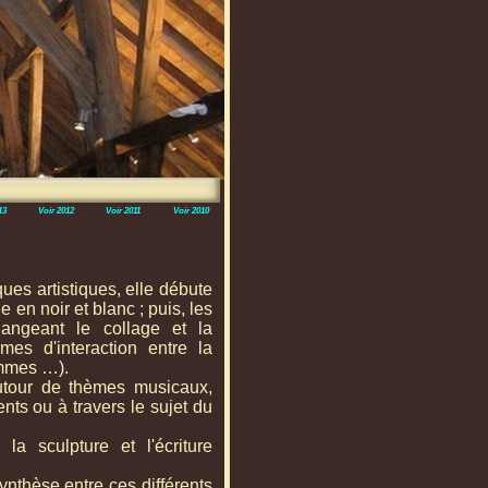
13
Voir 2012
Voir 2011
Voir 2010
ques artistiques, elle débute
en noir et blanc ; puis, les
langeant le collage et la
rmes d'interaction entre la
rammes …).
autour de thèmes musicaux,
nts ou à travers le sujet du
 la sculpture et l'écriture
ynthèse entre ces différents