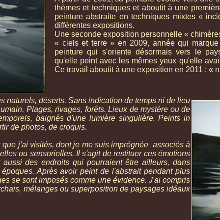
thèmes et techniques et aboutit à une premièr
peinture abstraite en techniques mixtes « in
différentes expositions.
Une seconde exposition personnelle « chimères 
« ciels et terre » en 2009, année qui marque
peinture qui s'oriente désormais vers le pay
qu'elle peint avec les mêmes yeux qu'elle avait
Ce travail aboutit à une exposition en 2011 : « n
naturels, déserts. Sans indication de temps ni de lieu
humain. Plages, rivages, forêts. Lieux de mystère ou de
emporels, baignés d'une lumière singulière. Peints in
artir de photos, de croquis.
 que j'ai visités, dont je me suis imprégnée associés à
es ou sensorielles. Il s'agit de restituer ces émotions
t aussi des endroits qui pourraient être ailleurs, dans
 époques. Après avoir peint de l'abstrait pendant plus
ages se sont imposés comme une évidence. J'ai compris
erchais, mélanges ou superposition de paysages idéaux