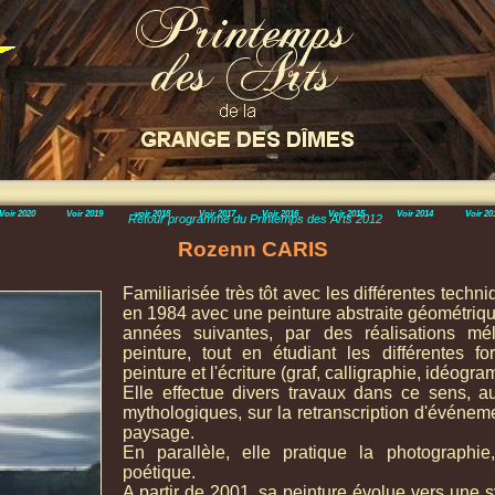
Voir 2020
Voir 2019
voir 2018
Voir 2017
Voir 2016
Voir 2015
Voir 2014
Voir 20
Retour programme du Printemps des Arts 2012
Rozenn CARIS
Familiarisée très tôt avec les différentes techni
en 1984 avec une peinture abstraite géométrique 
années suivantes, par des réalisations mé
peinture, tout en étudiant les différentes fo
peinture et l'écriture (graf, calligraphie, idéog
Elle effectue divers travaux dans ce sens, 
mythologiques, sur la retranscription d'événeme
paysage.
En parallèle, elle pratique la photographie,
poétique.
A partir de 2001, sa peinture évolue vers une s