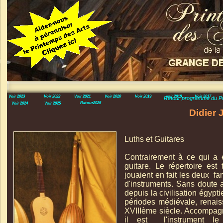
Voir 2023
Voir 2022
Voir 2021
Voir 2020
Voir 2019
voir 2018
Voir 2017
Retour programme du Pr
Retour2026
Voir 2024
Voir 2025
Didier
Luths et Guitares
Contrairement à ce qui a é
guitare. Le répertoire est
jouaient en fait les deux fa
d'instruments. Sans doute 
depuis la civilisation égypt
périodes médiévale, renais
XVIIIème siècle. Accompagn
il est l'instrument l