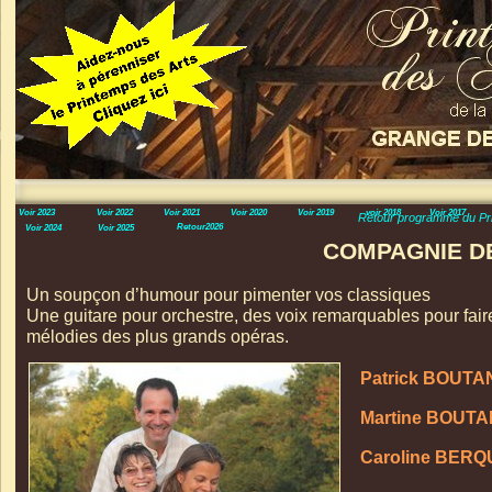
Voir 2023
Voir 2022
Voir 2021
Voir 2020
Voir 2019
voir 2018
Voir 2017
Retour programme du Pr
Retour2026
Voir 2024
Voir 2025
COMPAGNIE DE
Un soupçon d’humour pour pimenter vos classiques
Une guitare pour orchestre, des voix remarquables pour fair
mélodies des plus grands opéras.
Patrick BOUT
Martine BOUT
Caroline BER