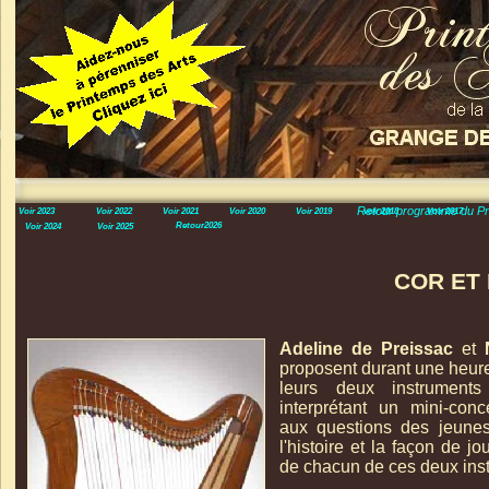
Retour programme du Pr
Voir 2023
Voir 2022
Voir 2021
Voir 2020
Voir 2019
voir 2018
Voir 2017
Retour2026
Voir 2024
Voir 2025
COR ET
Adeline de Preissac
et
proposent durant une heure
leurs deux instrument
interprétant un mini-
conc
aux questions des jeunes
l'histoire et la façon de jou
de chacun de ces deux ins