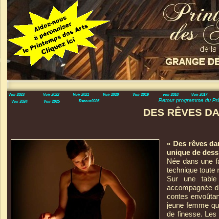
Voir 2023
Voir 2022
Voir 2021
Voir 2020
Voir 2019
voir 2018
Voir 2017
Retour programme du Pri
Retour2026
Voir 2024
Voir 2025
DES RÊVES DA
« Des rêves da
unique de dessi
Née dans une fam
technique toute 
Sur une table
accompagnée d’un
contes envoûtan
jeune femme qui 
de finesse. Les