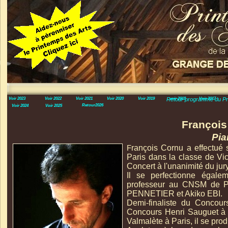
Voir 2023
Voir 2022
Voir 2021
Voir 2020
Voir 2019
Retour programme du Pr
voir 2018
Voir 2017
Retour2026
Voir 2024
Voir 2025
Françoi
Pia
rançois Cornu a effectué
F
Paris dans la classe de Vi
Concert à l'unanimité du jur
Il se perfectionne égal
professeur au CNSM de Pa
PENNETIER et Akiko EBI.
Demi-
finaliste du Concours
Concours Henri Sauguet à 
Valmalète à Paris, il se pro