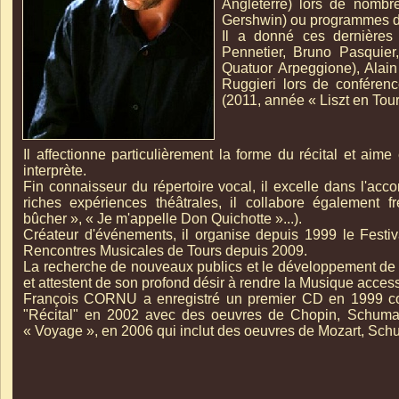
Angleterre) lors de nombre
Gershwin) ou programmes 
Il a donné ces dernière
Pennetier, Bruno Pasquier
Quatuor Arpeggione), Alain 
Ruggieri lors de conféren
(2011, année « Liszt en Tour
Il affectionne particulièrement la forme du récital et aim
interprète.
Fin connaisseur du répertoire vocal, il excelle dans l'a
riches expériences théâtrales, il collabore égalemen
bûcher », « Je m'appelle Don Quichotte »...).
Créateur d'événements, il organise depuis 1999 le Festi
Rencontres Musicales de Tours depuis 2009.
La recherche de nouveaux publics et le développement de l
et attestent de son profond désir à rendre la Musique acces
François CORNU a enregistré un premier CD en 1999 con
"Récital" en 2002 avec des oeuvres de Chopin, Schumann
« Voyage », en 2006 qui inclut des oeuvres de Mozart, Schu