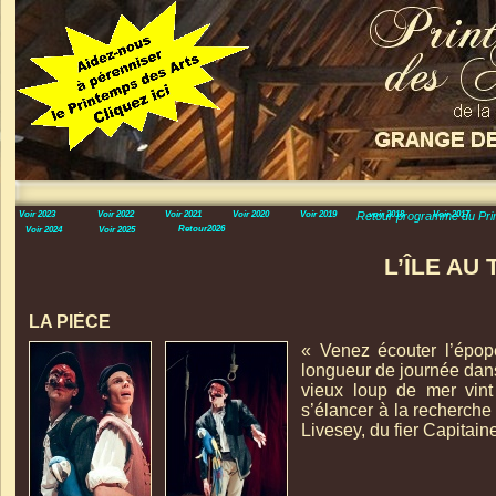
Voir 2023
Voir 2022
Voir 2021
Voir 2020
Voir 2019
Retour programme du Pri
voir 2018
Voir 2017
Retour2026
Voir 2024
Voir 2025
L’ÎLE AU
LA PIÈCE
« Venez écouter l’épop
longueur de journée dan
vieux loup de mer vint
s’élancer à la recherch
Livesey, du fier Capitain