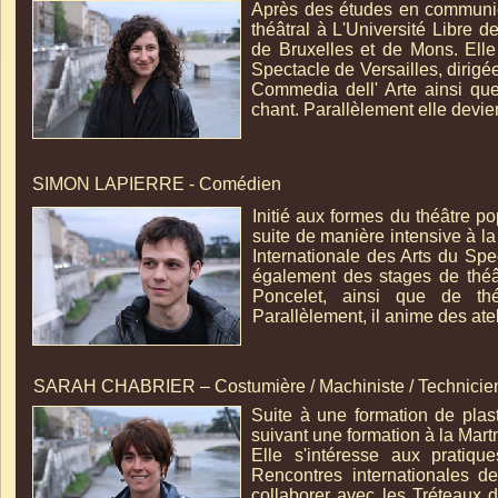
Après des études en communica
théâtral à L'Université Libre 
de Bruxelles et de Mons. Elle
Spectacle de Versailles, dirigé
Commedia dell' Arte ainsi qu
chant. Parallèlement elle devie
SIMON LAPIERRE -
Comédien
Initié aux formes du théâtre po
suite de manière intensive à l
Internationale des Arts du Spec
également des stages de théâ
Poncelet, ainsi que de th
Parallèlement, il anime des atel
SARAH CHABRIER – Costumière / Machiniste / Technicie
Suite à une formation de plast
suivant une formation à la Mart
Elle s'intéresse aux pratiq
Rencontres internationales d
collaborer avec les Tréteaux 