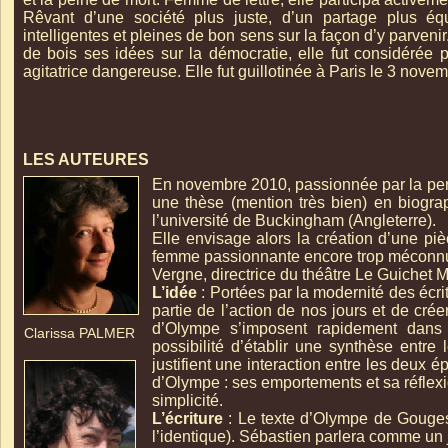
Rêvant d’une société plus juste, d’un partage plus équ
intelligentes et pleines de bon sens sur la façon d’y parveni
de bois ses idées sur la démocratie, elle fut considéré
agitatrice dangereuse. Elle fut guillotinée à Paris le 3 nove
LES AUTEURES
En novembre 2010, passionnée par la per
une thèse (mention très bien) en biog
l’université de Buckingham (Angleterre).
Elle envisage alors la création d’une piè
femme passionnante encore trop méconnue
Vergne, directrice du théâtre Le Guichet 
L’idée
: Portées par la modernité des éc
partie de l’action de nos jours et de cr
d’Olympe s’imposent rapidement dans l
Clarissa PALMER
possibilité d’établir une synthèse entre
justifient une interaction entre les deux ép
d’Olympe : ses emportements et sa réflexi
simplicité.
L’écriture
: Le texte d’Olympe de Gouges
l’identique). Sébastien parlera comme u