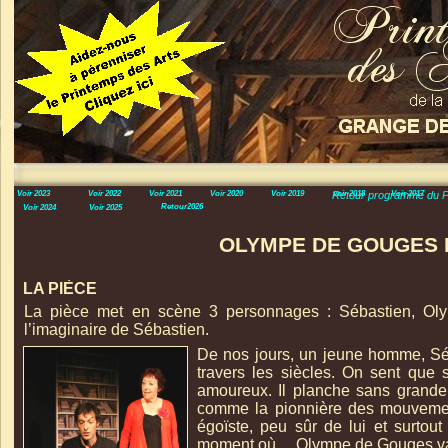
Voir 2023
Voir 2022
Voir 2021
Voir 2020
Voir 2019
Retour programme du P
voir 2018
Voir 2017
Retour2026
Voir 2024
Voir 2025
OLYMPE DE GOUGES 
LA PIÈCE
La pièce met en scène 3 personnages : Sébastien, O
l’imaginaire de Sébastien.
De nos jours, un jeune homme, Séb
travers les siècles. On sent que 
amoureux. Il planche sans grande
comme la pionnière des mouvements
égoïste, peu sûr de lui et surto
moment où… Olympe de Gouges va fa