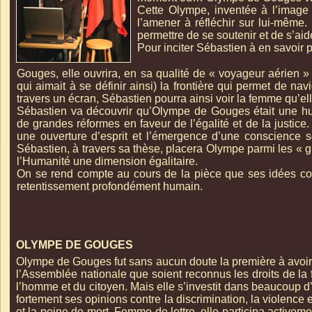
Cette Olympe, inventée à l’image 
l’amener à réfléchir sur lui-
même. L
permettre de se soutenir et de s’ai
Pour inciter Sébastien à en savoir p
Gouges, elle ouvrira, en sa qualité de « voyageur aérien 
qui aimait à se définir ainsi) la frontière qui permet de n
travers un écran, Sébastien pourra ainsi voir la femme qu’el
Sébastien va découvrir qu’Olympe de Gouges était une hu
de grandes réformes en faveur de l’égalité et de la justic
une ouverture d’esprit et l’émergence d’une conscience so
Sébastien, à travers sa thèse, placera Olympe parmi les « g
l’Humanité une dimension égalitaire.
On se rend compte au cours de la pièce que ses idées c
retentissement profondément humain.
OLYMPE DE GOUGES
Olympe de Gouges fut sans aucun doute la première à avoi
l’Assemblée nationale que soient reconnus les droits de la 
l’homme et du citoyen. Mais elle s’investit dans beaucoup 
fortement ses opinions contre la discrimination, la violence 
et la peine de mort. Femme de lettre, elle participa activemen