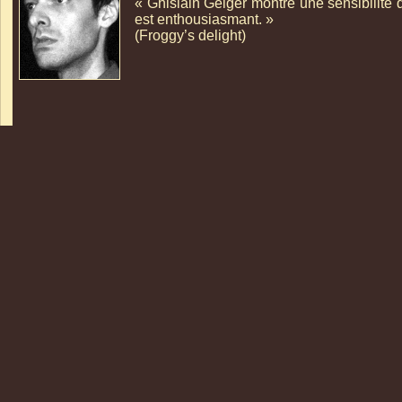
« Ghislain Geiger montre une sensibilité d
est enthousiasmant. »
(Froggy’s delight)