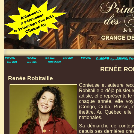
Voir 2023
Voir 2022
Voir 2021
Voir 2020
Voir 2019
voir 2018
Voir 2017
Retour programme du Pri
Retour2026
Voir 2024
Voir 2025
RENÉE RO
Renée Robitaille
Conteuse et auteure reco
Robitaille a déjà plusieu
artiste, elle représente 
chaque année, elle voy
(Congo, Cuba, Russie, etc
théâtre. Au Québec elle 
nationales.
Sa démarche de conteuse,
depuis ses dernières créa