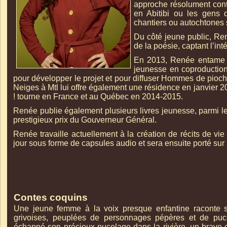
approche résolument cont
en Abitibi ou les gens
chantiers ou autochtones s
Du côté jeune public, Ren
de la poésie, captant l’in
En 2013, Renée entame u
jeunesse en coproduction 
pour développer le projet et pour diffuser Hommes de pioch
Neiges à Mtl lui offre également une résidence en janvier 
! tourne en France et au Québec en 2014-
2015.
Renée publie également plusieurs livres jeunesse, parmi l
prestigieux prix du Gouverneur Général.
Renée travaille actuellement à la création de récits de vie
jour sous forme de capsules audio et sera ensuite porté sur 
Contes coquins
Une jeune femme à la voix presque enfantine raconte sur
grivoises, peuplées de personnages pépères et de pucel
échappé son précieux pucelage dans la rivière, un brave 